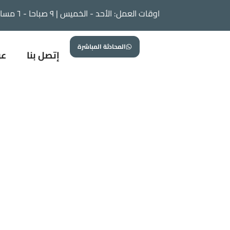
اوقات العمل: الأحد - الخميس | ٩ صباحا - ٦ مساء
اطلب استشارة
إتصل بنا
عن الشركة
المحادثة المباشرة
إتصل بنا
عن