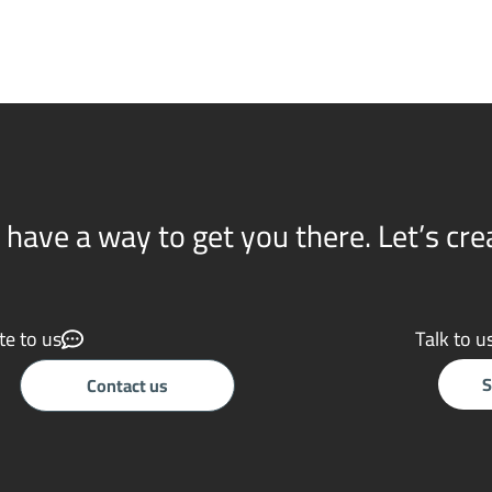
 have a way to get you there. Let’s cr
te to us
Talk to u
S
Contact us