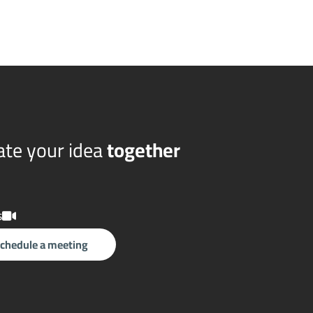
eate your idea
together
s
chedule a meeting